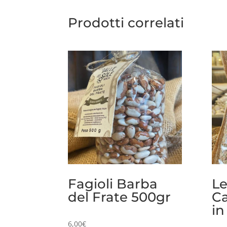
Prodotti correlati
Fagioli Barba
Le
del Frate 500gr
Ca
in
6,00
€