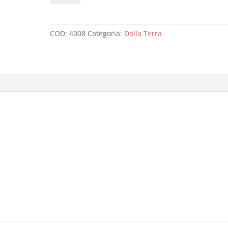
e
Cicerchia
quantità
COD:
4008
Categoria:
Dalla Terra