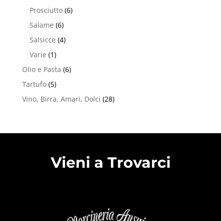
Prosciutto
(6)
Salame
(6)
Salsicce
(4)
Varie
(1)
Olio e Pasta
(6)
Tartufo
(5)
Vino, Birra, Amari, Dolci
(28)
Vieni a Trovarci