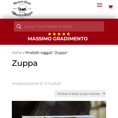
Products
search
MASSIMO GRADIMENTO
Home
/ Prodotti taggati “Zuppa”
Zuppa
Ordina
Visualizzazione di 3 risultati
in
base
al
più
recente