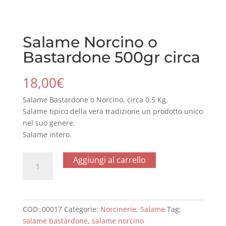
Salame Norcino o
Bastardone 500gr circa
18,00
€
Salame Bastardone o Norcino, circa 0,5 Kg.
Salame tipico della vera tradizione un prodotto unico
nel suo genere.
Salame intero.
Salame
Aggiungi al carrello
Norcino
o
Bastardone
500gr
COD:
00017
Categorie:
Norcinerie
,
Salame
Tag:
circa
salame bastardone
,
salame norcino