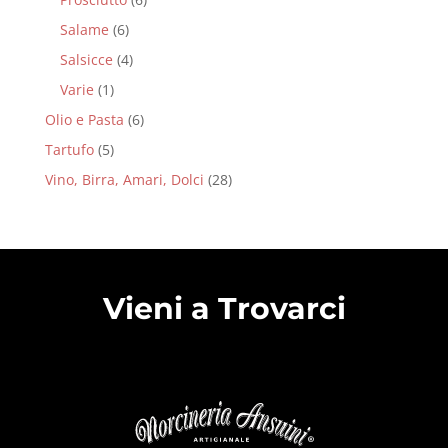
Salame
(6)
Salsicce
(4)
Varie
(1)
Olio e Pasta
(6)
Tartufo
(5)
Vino, Birra, Amari, Dolci
(28)
Vieni a Trovarci