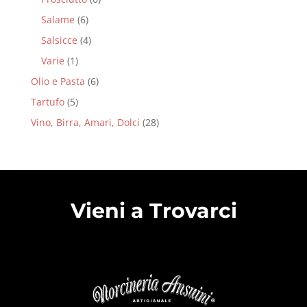
Salame
(6)
Salsicce
(4)
Varie
(1)
Olio e Pasta
(6)
Tartufo
(5)
Vino, Birra, Amari, Dolci
(28)
Vieni a Trovarci