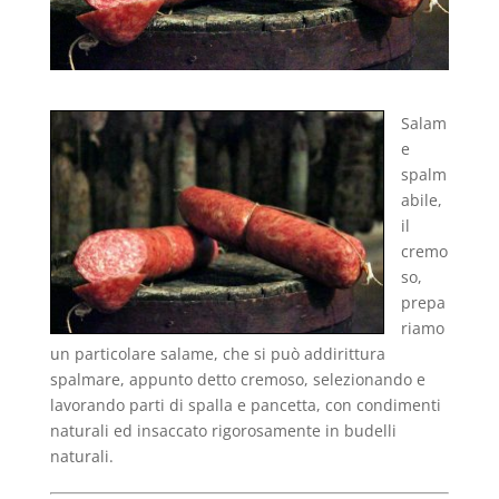
Salam
e
spalm
abile,
il
cremo
so,
prepa
riamo
un particolare salame, che si può addirittura
spalmare, appunto detto cremoso, selezionando e
lavorando parti di spalla e pancetta, con condimenti
naturali ed insaccato rigorosamente in budelli
naturali.