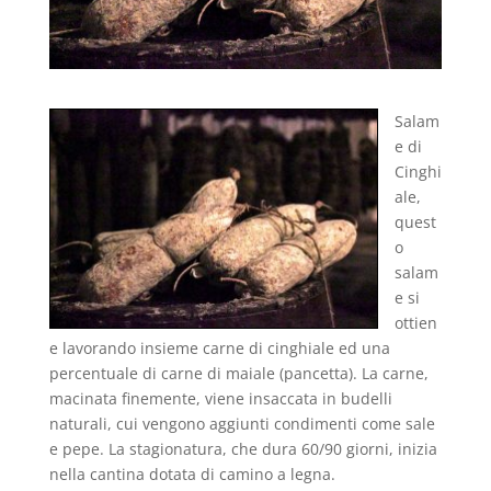
Salam
e di
Cinghi
ale,
quest
o
salam
e si
ottien
e lavorando insieme carne di cinghiale ed una
percentuale di carne di maiale (pancetta). La carne,
macinata finemente, viene insaccata in budelli
naturali, cui vengono aggiunti condimenti come sale
e pepe. La stagionatura, che dura 60/90 giorni, inizia
nella cantina dotata di camino a legna.