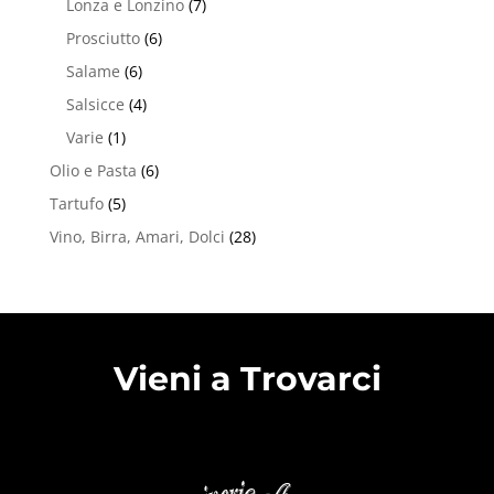
Lonza e Lonzino
(7)
Prosciutto
(6)
Salame
(6)
Salsicce
(4)
Varie
(1)
Olio e Pasta
(6)
Tartufo
(5)
Vino, Birra, Amari, Dolci
(28)
Vieni a Trovarci