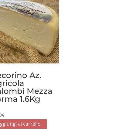
corino Az.
ricola
alombi Mezza
rma 1.6Kg
0
€
ggiungi al carrello