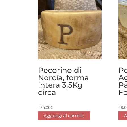
Pecorino di
Pe
Norcia, forma
Ag
intera 3,5Kg
P
circa
Fo
125,00
€
48,0
Aggiungi al carrello
A