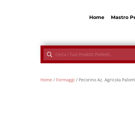
Home
Mastro P
Products
search
Home
/
Formaggi
/ Pecorino Az. Agricola Palo