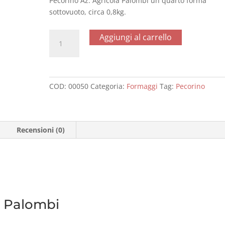
Pecorino Az. Agricola Palombi un quarto forma
sottovuoto, circa 0,8kg.
Pecorino
Aggiungi al carrello
Az.
Agricola
Palombi
un
COD:
00050
Categoria:
Formaggi
Tag:
Pecorino
quarto
forma
800gr
quantità
Recensioni (0)
a Palombi