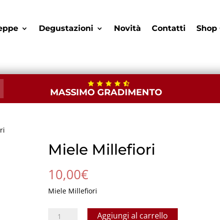
eppe
Degustazioni
Novità
Contatti
Shop 
MASSIMO GRADIMENTO
ri
Miele Millefiori
10,00
€
Miele Millefiori
Miele
Aggiungi al carrello