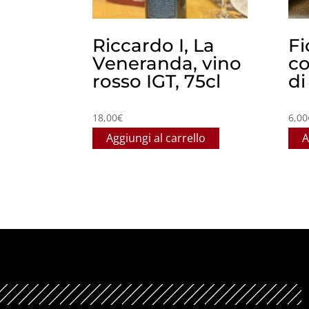
Riccardo I, La
Fi
Veneranda, vino
co
rosso IGT, 75cl
di
18,00
€
6,00
Aggiungi al carrello
A