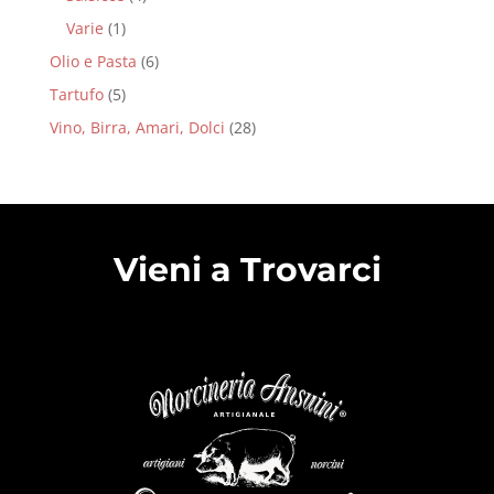
Varie
(1)
Olio e Pasta
(6)
Tartufo
(5)
Vino, Birra, Amari, Dolci
(28)
Vieni a Trovarci