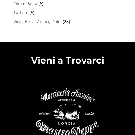
Olio e Pasta
(6)
Tartufo
(5)
Vino, Birra, Amari, Dolci
(28)
Vieni a Trovarci